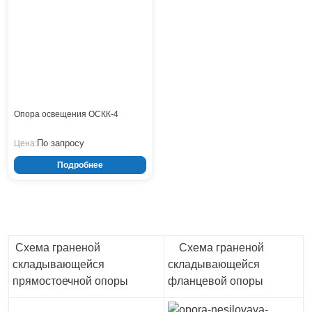
Тверь
Тольятти
Тула
Тюмень
Уфа
Хабаровск
Чебоксары
Опора освещения ОСКК-4
Челябинск
Череповец
По запросу
Цена:
Чита
Подробнее
Ярославль
Схема граненой
Схема граненой
складывающейся
складывающейся
прямостоечной опоры
фланцевой опоры