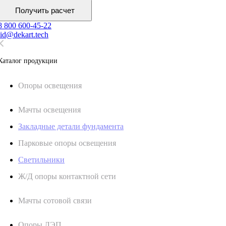
Получить расчет
8 800 600-45-22
lid@dekart.tech
Каталог продукции
Oпоры oсвeщения
Мачты освещения
Закладные детали фундамента
Парковые опоры освещения
Светильники
Ж/Д опоры контактной сети
Мачты сотовой связи
Опоры ЛЭП