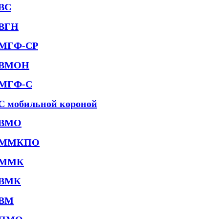
ВС
ВГН
МГФ-СР
ВМОН
МГФ-С
С мобильной короной
ВМО
ММКПО
ММК
ВМК
ВМ