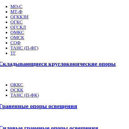
МО-С
МТ-Ф
ОГККЗН
ОГКС
ОГСКЛ
ОМКС
ОМСК
СОФ
ТАНС (П-ФГ)
ТГ
Складывающиеся круглоконические опоры
ОККС
ОСКК
ТАНС (П-ФК)
Граненные опоры освещения
Силовые граненые опоры освещения