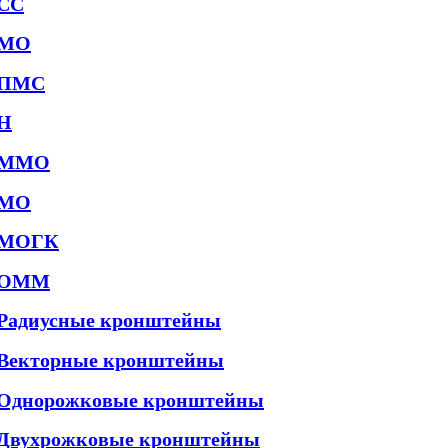
СС
МО
ПМС
Н
ММО
МО
МОГК
ОММ
Радиусные кронштейны
Векторные кронштейны
Однорожковые кронштейны
Двухрожковые кронштейны