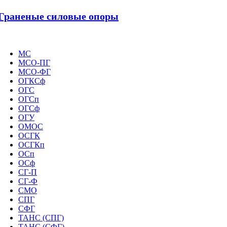
Граненые силовые опоры
МС
МСО-ПГ
МСО-ФГ
ОГКСф
ОГС
ОГСп
ОГСф
ОГУ
ОМОС
ОСГК
ОСГКп
ОСп
ОСф
СГ-П
СГ-Ф
СМО
СПГ
СФГ
ТАНС (СПГ)
ТАНС (СФГ)