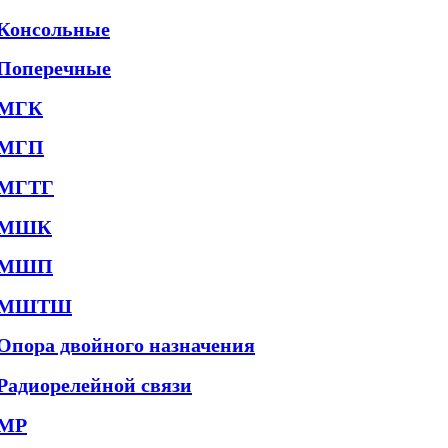
Консольные
Поперечные
МГК
МГП
МГТГ
МШК
МШП
МШТШ
Опора двойного назначения
Радиорелейной связи
МР