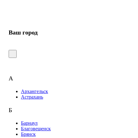
Ваш город
А
Архангельск
Астрахань
Б
Барнаул
Благовещенск
Брянск