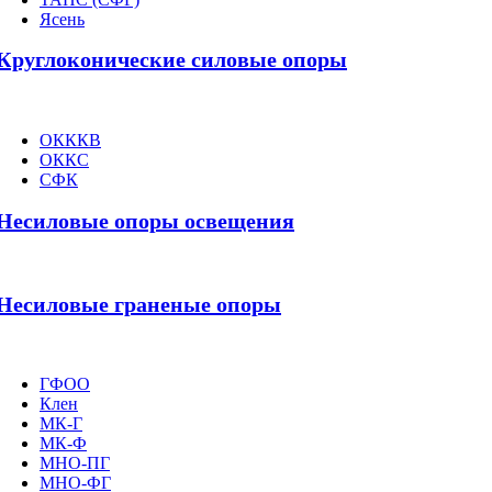
Ясень
Круглоконические силовые опоры
ОКККВ
ОККС
СФК
Несиловые опоры освещения
Несиловые граненые опоры
ГФОО
Клен
МК-Г
МК-Ф
МНО-ПГ
МНО-ФГ