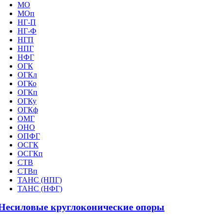
МО
МОп
НГ-П
НГ-Ф
НГП
НПГ
НФГ
ОГК
ОГКл
ОГКо
ОГКп
ОГКу
ОГКф
ОМГ
ОНО
ОПФГ
ОСГК
ОСГКп
СТВ
СТВп
ТАНС (НПГ)
ТАНС (НФГ)
Несиловые круглоконические опоры