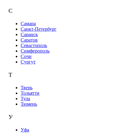
С
Самара
Санкт-Петербург
Саранск
Саратов
Севастополь
Симферополь
Сочи
Сургут
Т
Тверь
Тольятти
Тула
Тюмень
У
Уфа