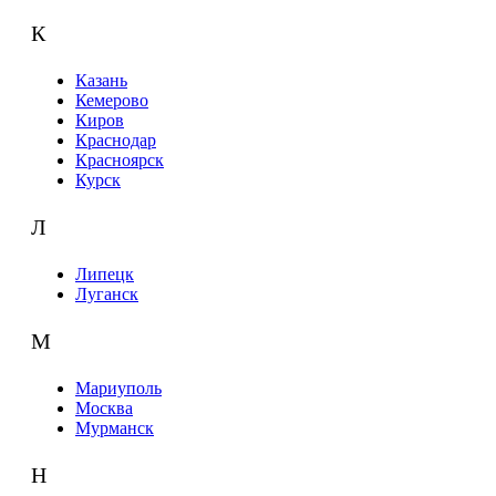
К
Казань
Кемерово
Киров
Краснодар
Красноярск
Курск
Л
Липецк
Луганск
М
Мариуполь
Москва
Мурманск
Н