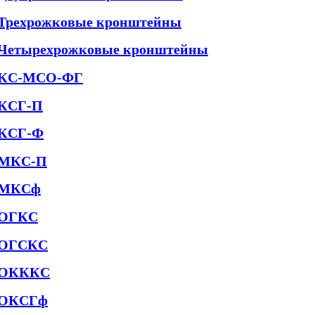
Трехрожковые кронштейны
Четырехрожковые кронштейны
КС-МСО-ФГ
КСГ-П
КСГ-Ф
МКС-П
МКСф
ОГКС
ОГСКС
ОКККС
ОКСГф