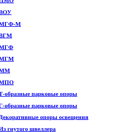
ПМО
ВОУ
МГФ-М
ВГМ
МГФ
МГМ
ММ
МПО
Т-образные парковые опоры
Г-образные парковые опоры
Декоративные опоры освещения
Из гнутого швеллера