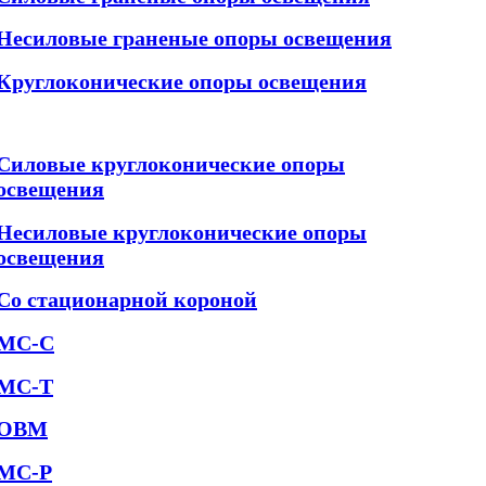
Несиловые граненые опоры освещения
Круглоконические опоры освещения
Силовые круглоконические опоры
освещения
Несиловые круглоконические опоры
освещения
Со стационарной короной
МС-С
МС-Т
ОВМ
МС-Р