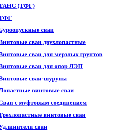
ТАНС (ТФГ)
ТФГ
Буроопускные сваи
Винтовые сваи двухлопастные
Винтовые сваи для мерзлых грунтов
Винтовые сваи для опор ЛЭП
Винтовые сваи-шурупы
Лопастные винтовые сваи
Сваи с муфтовым соединением
Трехлопастные винтовые сваи
Удлинители сваи