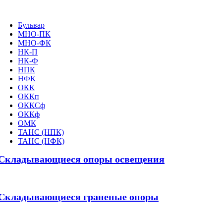
Бульвар
МНО-ПК
МНО-ФК
НК-П
НК-Ф
НПК
НФК
ОКК
ОККп
ОККСф
ОККф
ОМК
ТАНС (НПК)
ТАНС (НФК)
Складывающиеся опоры освещения
Складывающиеся граненые опоры