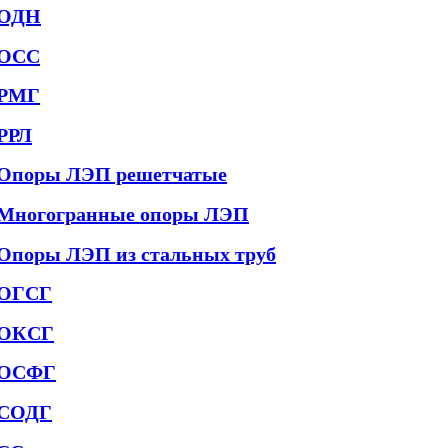
ОДН
ОСС
РМГ
РРЛ
Опоры ЛЭП решетчатые
Многогранные опоры ЛЭП
Опоры ЛЭП из стальных труб
ОГСГ
ОКСГ
ОСФГ
СОДГ