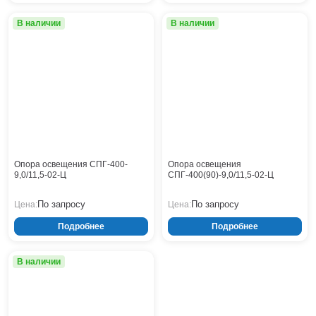
Тверь
Тольятти
В наличии
В наличии
Тула
Тюмень
Уфа
Хабаровск
Чебоксары
Челябинск
Череповец
Чита
Опора освещения СПГ-400-
Опора освещения
Ярославль
9,0/11,5-02-Ц
СПГ-400(90)-9,0/11,5-02-Ц
По запросу
По запросу
Цена:
Цена:
Подробнее
Подробнее
В наличии