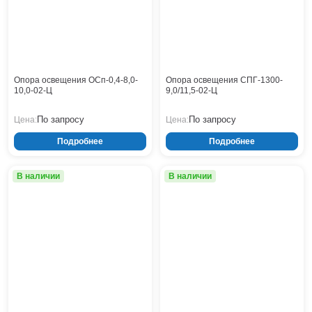
ОСф
Кронштейны
Воронеж
СГ-П
Опоры контактной сети
Донецк
СГ-Ф
СМО
Винтовые сваи
Екатеринбург
СПГ
Рамные опоры для дорожных знаков
Ижевск
СФГ
Цоколи
Иркутск
ТАНС (СПГ)
Опора освещения ОСп-0,4-8,0-
Опора освещения СПГ-1300-
ТАНС (СФГ)
10,0-02-Ц
9,0/11,5-02-Ц
Казань
Ясень
Кемерово
По запросу
По запросу
Цена:
Цена:
Киров
Подробнее
Подробнее
Краснодар
Красноярск
Курск
В наличии
В наличии
Липецк
Луганск
Мариуполь
Москва
Мурманск
Набережные Челны
Нефтеюганск
Нижневартовск