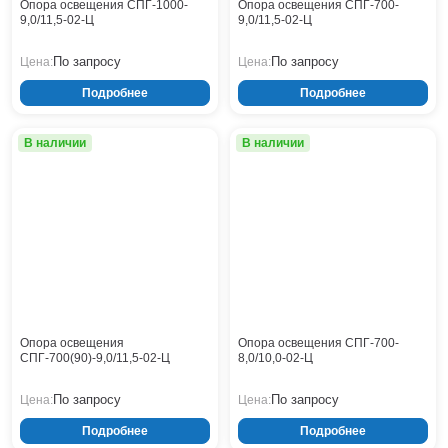
Опора освещения СПГ-1000-
Опора освещения СПГ-700-
Нижнекамск
9,0/11,5-02-Ц
9,0/11,5-02-Ц
Нижний Новгород
По запросу
По запросу
Цена:
Цена:
Новосибирск
Норильск
Подробнее
Подробнее
Омск
Оренбург
В наличии
В наличии
Пермь
Петрозаводск
Ростов на Дону
Рязань
Самара
Санкт-Петербург
Саранск
Саратов
Опора освещения
Опора освещения СПГ-700-
Севастополь
СПГ-700(90)-9,0/11,5-02-Ц
8,0/10,0-02-Ц
Симферополь
По запросу
По запросу
Цена:
Цена:
Сочи
Сургут
Подробнее
Подробнее