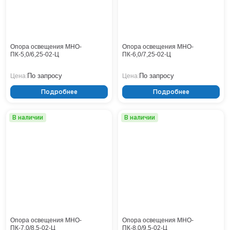
10
Кронштейны
ТАНС (НПК)
Воронеж
11,5
ТАНС (НФК)
Опоры контактной сети
Донецк
Винтовые сваи
Екатеринбург
Рамные опоры для дорожных знаков
Ижевск
Опора освещения МНО-
Опора освещения МНО-
Цоколи
ПК-5,0/6,25-02-Ц
ПК-6,0/7,25-02-Ц
Иркутск
Казань
По запросу
По запросу
Цена:
Цена:
Кемерово
Подробнее
Подробнее
Киров
Краснодар
Красноярск
В наличии
В наличии
Курск
Липецк
Луганск
Мариуполь
Москва
Мурманск
Набережные Челны
Нефтеюганск
Опора освещения МНО-
Опора освещения МНО-
Нижневартовск
ПК-7,0/8,5-02-Ц
ПК-8,0/9,5-02-Ц