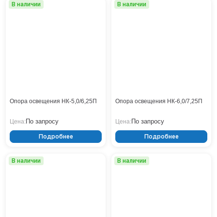
Тверь
В наличии
В наличии
Тольятти
Тула
Тюмень
Уфа
Хабаровск
Чебоксары
Челябинск
Череповец
Опора освещения НК-5,0/6,25П
Опора освещения НК-6,0/7,25П
Чита
Ярославль
По запросу
По запросу
Цена:
Цена:
Подробнее
Подробнее
В наличии
В наличии