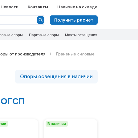
Ф
Новости
Контакты
Наличие на складе
Сбросить
Получить расчет
Вид опоры
ловые опоры
Парковые опоры
Несиловые опоры
Мачты освещения
Силовые опоры
Тип опоры
Складывающиеся опоры
Граненая
оры от производителя
Граненые силовые
Круглоконическая
Номенклатура
МС
Опоры освещения в наличии
МСО-ПГ
Высота, м
МСО-ФГ
ОГКСф
8
ОГС
9
 ОГСП
ОГСп
ОГСф
ОГУ
Показать 
ОМОС
ОСГК
ичии
В наличии
ОСГКп
ОСп