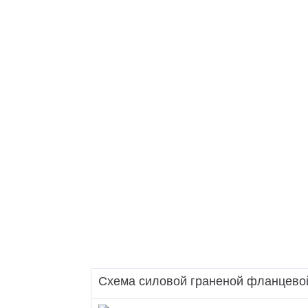
ТАНС (НФГ)
ВОУ
МГФ-М
ВГМ
МГФ
МГМ
ММ
МПО
Схема силовой граненой фланцево