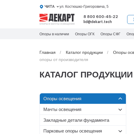
ЧИТА
ул. Костюшко-Григоровича, 5
8 800 600-45-22
lid@dekart.tech
Опоры в наличии
Опоры ОГК
Опоры СФГ
Опо
Главная
Каталог продукции
Oпоры oс
опоры от производителя
КАТАЛОГ ПРОДУКЦИИ
Oпоры oсвeщения
Мачты освещения
Силовые опоры освещения
Со стационарной короной
Несиловые опоры
Закладные детали фундамента
Граненые силовые опоры
освещения
МС-С
Парковые опоры освещения
Круглоконические силовые
МС