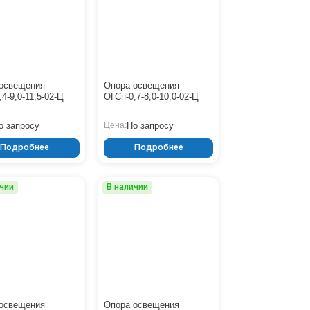
ОСф
СГ-П
СГ-Ф
СМО
СПГ
СФГ
ТАНС (СПГ)
освещения
Опора освещения
ТАНС (СФГ)
4-9,0-11,5-02-Ц
ОГСп-0,7-8,0-10,0-02-Ц
Ясень
о запросу
По запросу
Цена:
Подробнее
Подробнее
ичии
В наличии
освещения
Опора освещения