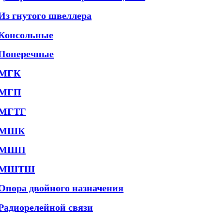
Из гнутого швеллера
Консольные
Поперечные
МГК
МГП
МГТГ
МШК
МШП
МШТШ
Опора двойного назначения
Радиорелейной связи