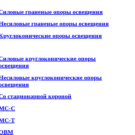
Силовые граненые опоры освещения
Несиловые граненые опоры освещения
Круглоконические опоры освещения
Силовые круглоконические опоры
освещения
Несиловые круглоконические опоры
освещения
Со стационарной короной
МС-С
МС-Т
ОВМ