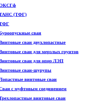
ОКСГф
ТАНС (ТФГ)
ТФГ
Буроопускные сваи
Винтовые сваи двухлопастные
Винтовые сваи для мерзлых грунтов
Винтовые сваи для опор ЛЭП
Винтовые сваи-шурупы
Лопастные винтовые сваи
Сваи с муфтовым соединением
Трехлопастные винтовые сваи