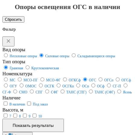
Опоры освещения ОГС в наличии
Сбросить
Фильтр
Вид опоры
Несиловые опоры
Силовые опоры
Складывающиеся опоры
Тип опоры
Граненая
Круглоконическая
Номенклатура
МС
МСО-ПГ
МСО-ФГ
ОГКСф
ОГС
ОГСп
ОГСф
ОГУ
ОМОС
ОСГК
ОСГКп
ОСп
ОСф
СГ-П
СГ-Ф
СМО
СПГ
СФГ
ТАНС (СПГ)
ТАНС (СФГ)
Ясень
Наличие
В наличии
Под заказ
Высота, м
7
8
9
10
Показать результаты