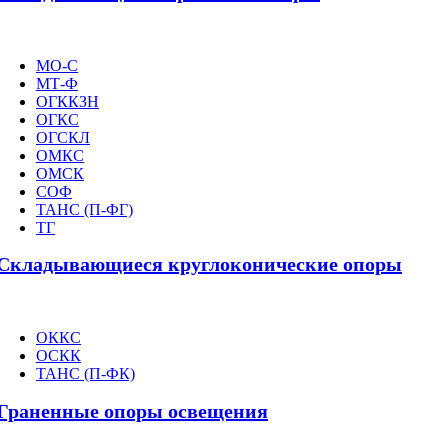
МО-С
МТ-Ф
ОГККЗН
ОГКС
ОГСКЛ
ОМКС
ОМСК
СОФ
ТАНС (П-ФГ)
ТГ
Складывающиеся круглоконические опоры
ОККС
ОСКК
ТАНС (П-ФК)
Граненные опоры освещения