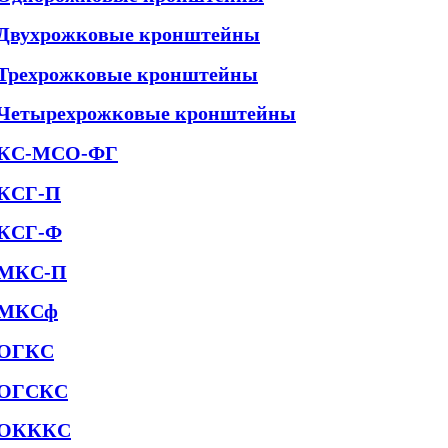
Двухрожковые кронштейны
Трехрожковые кронштейны
Четырехрожковые кронштейны
КС-МСО-ФГ
КСГ-П
КСГ-Ф
МКС-П
МКСф
ОГКС
ОГСКС
ОКККС