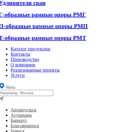
Удлинители сваи
Г-образные рамные опоры РМГ
П-образные рамные опоры РМП
Т-образные рамные опоры РМТ
Каталог продукции
Контакты
Производство
О компании
Реализованные проекты
Услуги
Чита
Архангельск
Астрахань
Барнаул
Благовещенск
Брянск