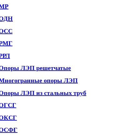
МР
ОДН
ОСС
РМГ
РРЛ
Опоры ЛЭП решетчатые
Многогранные опоры ЛЭП
Опоры ЛЭП из стальных труб
ОГСГ
ОКСГ
ОСФГ