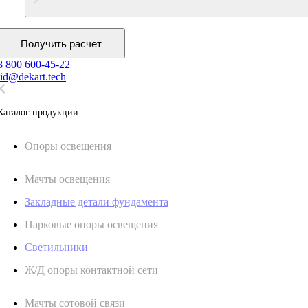
Получить расчет
8 800 600-45-22
lid@dekart.tech
Каталог продукции
Oпоры oсвeщения
Мачты освещения
Закладные детали фундамента
Парковые опоры освещения
Светильники
Ж/Д опоры контактной сети
Мачты сотовой связи