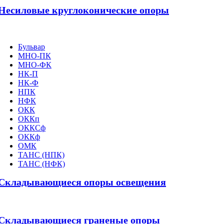
Несиловые круглоконические опоры
Бульвар
МНО-ПК
МНО-ФК
НК-П
НК-Ф
НПК
НФК
ОКК
ОККп
ОККСф
ОККф
ОМК
ТАНС (НПК)
ТАНС (НФК)
Складывающиеся опоры освещения
Складывающиеся граненые опоры