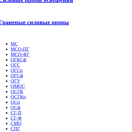
Граненые силовые опоры
МС
МСО-ПГ
МСО-ФГ
ОГКСф
ОГС
ОГСп
ОГСф
ОГУ
ОМОС
ОСГК
ОСГКп
ОСп
ОСф
СГ-П
СГ-Ф
СМО
СПГ