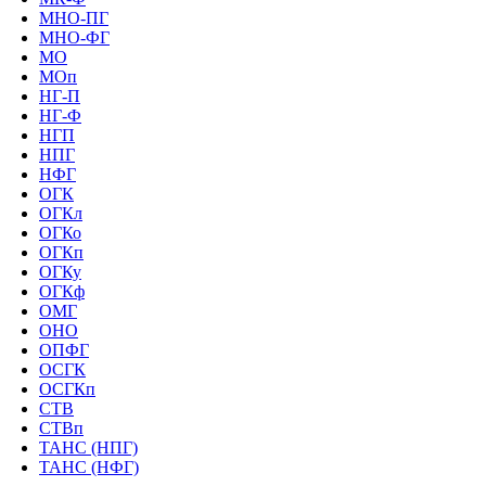
МНО-ПГ
МНО-ФГ
МО
МОп
НГ-П
НГ-Ф
НГП
НПГ
НФГ
ОГК
ОГКл
ОГКо
ОГКп
ОГКу
ОГКф
ОМГ
ОНО
ОПФГ
ОСГК
ОСГКп
СТВ
СТВп
ТАНС (НПГ)
ТАНС (НФГ)