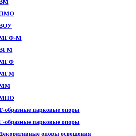
ВМ
ПМО
ВОУ
МГФ-М
ВГМ
МГФ
МГМ
ММ
МПО
Т-образные парковые опоры
Г-образные парковые опоры
Декоративные опоры освещения