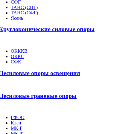
СФГ
ТАНС (СПГ)
ТАНС (СФГ)
Ясень
Круглоконические силовые опоры
ОКККВ
ОККС
СФК
Несиловые опоры освещения
Несиловые граненые опоры
ГФОО
Клен
МК-Г
МК-Ф