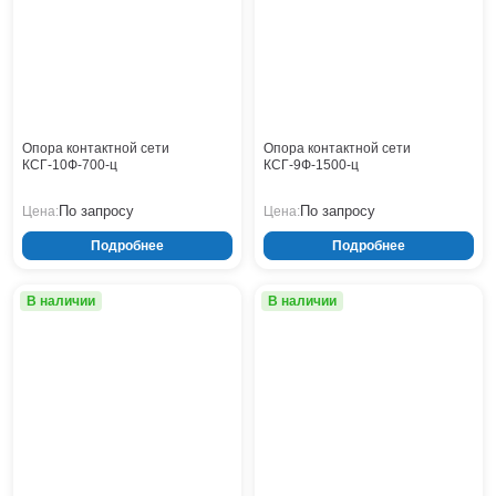
Тверь
Тольятти
Тула
Тюмень
Уфа
Хабаровск
Опора контактной сети
Опора контактной сети
Чебоксары
КСГ-10Ф-700-ц
КСГ-9Ф-1500-ц
Челябинск
По запросу
По запросу
Цена:
Цена:
Череповец
Чита
Подробнее
Подробнее
Ярославль
В наличии
В наличии