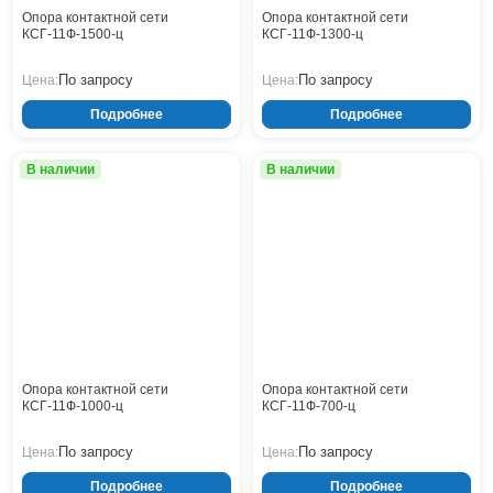
Кронштейны
Воронеж
Опора контактной сети
Опора контактной сети
КСГ-11Ф-1500-ц
КСГ-11Ф-1300-ц
Опоры контактной сети
Донецк
Винтовые сваи
Екатеринбург
По запросу
По запросу
Цена:
Цена:
Рамные опоры для дорожных знаков
Ижевск
Подробнее
Подробнее
Цоколи
Иркутск
Казань
В наличии
В наличии
Кемерово
Киров
Краснодар
Красноярск
Курск
Липецк
Луганск
Мариуполь
Москва
Опора контактной сети
Опора контактной сети
КСГ-11Ф-1000-ц
КСГ-11Ф-700-ц
Мурманск
Набережные Челны
По запросу
По запросу
Цена:
Цена:
Нефтеюганск
Подробнее
Подробнее
Нижневартовск