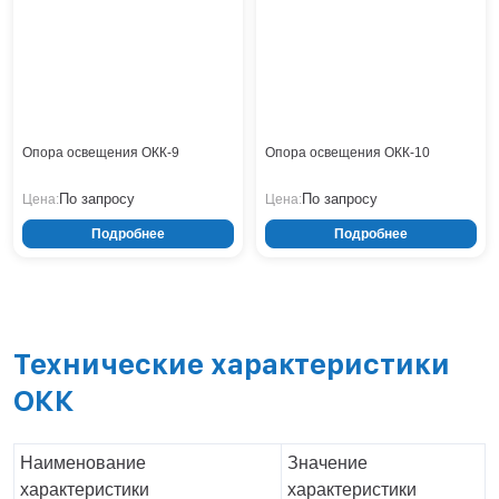
Тверь
Тольятти
Тула
Тюмень
Уфа
Хабаровск
Опора освещения ОКК-9
Опора освещения ОКК-10
Чебоксары
Челябинск
По запросу
По запросу
Цена:
Цена:
Череповец
Подробнее
Подробнее
Чита
Ярославль
Технические характеристики
ОКК
Наименование
Значение
характеристики
характеристики