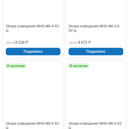
ТАНС (НПК)
Кронштейны
Воронеж
ТАНС (НФК)
Опоры контактной сети
Донецк
Винтовые сваи
Екатеринбург
Рамные опоры для дорожных знаков
Ижевск
Опора освещения МНО-ФК-4-02-
Опора освещения МНО-ФК-4,5-
Цоколи
Ц
02-Ц
Иркутск
Казань
8 528 Р
9 672 Р
Цена:
Цена:
Кемерово
Подробнее
Подробнее
Киров
Краснодар
Красноярск
В наличии
В наличии
Курск
Липецк
Луганск
Мариуполь
Москва
Мурманск
Набережные Челны
Нефтеюганск
Опора освещения МНО-ФК-5-02-
Опора освещения МНО-ФК-6-02-
Нижневартовск
Ц
Ц