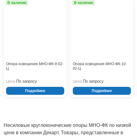
Тверь
В наличии
В наличии
Тольятти
Тула
Тюмень
Уфа
Хабаровск
Чебоксары
Челябинск
Череповец
Опора освещения МНО-ФК-9-02-
Опора освещения МНО-ФК-10-
Чита
Ц
02-Ц
Ярославль
По запросу
По запросу
Цена:
Цена:
Подробнее
Подробнее
Несиловые круглоконические опоры МНО-ФК по низкой
цене в компании Декарт. Товары, представленные в