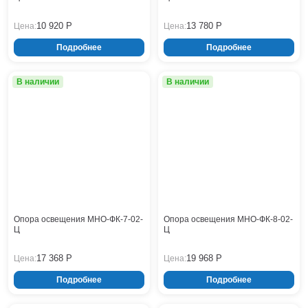
Нижнекамск
10 920 Р
13 780 Р
Цена:
Цена:
Нижний Новгород
Новосибирск
Подробнее
Подробнее
Норильск
Омск
В наличии
В наличии
Оренбург
Пермь
Петрозаводск
Ростов на Дону
Рязань
Самара
Санкт-Петербург
Саранск
Опора освещения МНО-ФК-7-02-
Опора освещения МНО-ФК-8-02-
Саратов
Ц
Ц
Севастополь
17 368 Р
19 968 Р
Цена:
Цена:
Симферополь
Сочи
Подробнее
Подробнее
Сургут