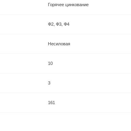
Горячее цинкование
Ф2, Ф3, Ф4
Несиловая
10
3
161