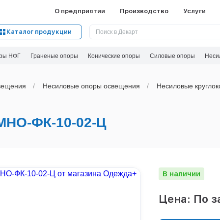
О предприятии
Производство
Услуги
Каталог продукции
ры НФГ
Граненые опоры
Конические опоры
Силовые опоры
Неси
вeщения
Несиловые опоры освещения
Несиловые круглок
НО-ФК-10-02-Ц
В наличии
Цена: По з