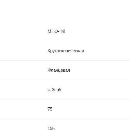
МНО-ФК
Круглоконическая
Фланцевая
ст3сп5
75
195