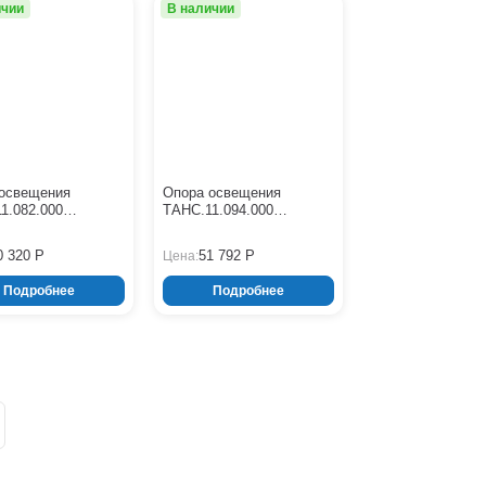
ичии
В наличии
освещения
Опора освещения
1.082.000
ТАНС.11.094.000
0-10,0-01-ц)
(СФГ-700(90)-9,0-02-ц)
0 320 Р
51 792 Р
Цена:
Подробнее
Подробнее