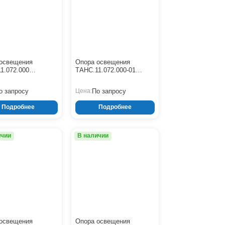
ОСф
СГ-П
СГ-Ф
СМО
СПГ
СФГ
ТАНС (СПГ)
освещения
Опора освещения
ТАНС (СФГ)
1.072.000
ТАНС.11.072.000-01
Ясень
00-10,0-02-ц)
(СФГ-1800-10,0-01-ц)
о запросу
По запросу
Цена:
Подробнее
Подробнее
ичии
В наличии
освещения
Опора освещения