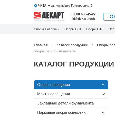
ЧИТА
ул. Костюшко-Григоровича, 5
8 800 600-45-22
lid@dekart.tech
Опоры в наличии
Опоры ОГК
Опоры СФГ
Опо
Главная
Каталог продукции
Oпоры oс
опоры от производителя
КАТАЛОГ ПРОДУКЦИИ
Oпоры oсвeщения
Мачты освещения
Силовые опоры освещения
Со стационарной короной
Несиловые опоры
Закладные детали фундамента
Граненые силовые опоры
освещения
МС-С
Парковые опоры освещения
Круглоконические силовые
МС