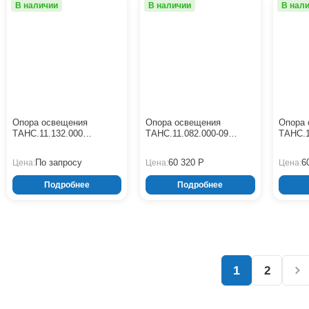
В наличии
В наличии
В нал
Опора освещения
Опора освещения
Опора 
ТАНС.11.132.000
ТАНС.11.082.000-09
ТАНС.1
(СФГ-1000-8,0-01-ц)
(СФГ-700-10,0-02-ц)
(СФГ-70
По запросу
60 320 Р
6
Цена:
Цена:
Цена:
Подробнее
Подробнее
1
2