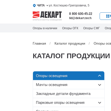
ЧИТА
ул. Костюшко-Григоровича, 5
8 800 600-45-22
lid@dekart.tech
Опоры в наличии
Опоры ОГК
Опоры СФГ
Опо
Главная
Каталог продукции
Oпоры oс
КАТАЛОГ ПРОДУКЦИИ
Oпоры oсвeщения
Мачты освещения
Силовые опоры освещения
Со стационарной короной
Несиловые опоры
Закладные детали фундамента
Граненые силовые опоры
освещения
МС-С
Парковые опоры освещения
Круглоконические силовые
МС
Складывающиеся опоры
Несиловые граненые опоры
опоры
МС-Т
Т-образные парковые опоры
освещения