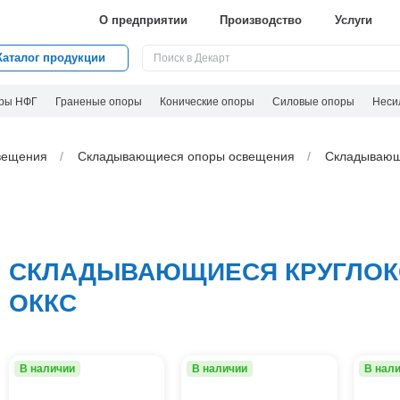
О предприятии
Производство
Услуги
Каталог продукции
ры НФГ
Граненые опоры
Конические опоры
Силовые опоры
Неси
вeщения
Складывающиеся опоры освещения
Складывающ
СКЛАДЫВАЮЩИЕСЯ КРУГЛОК
ОККС
В наличии
В наличии
В нал