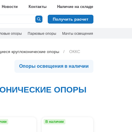
Ф
Новости
Контакты
Наличие на складе
Сбросить
Получить расчет
Вид опоры
ловые опоры
Парковые опоры
Несиловые опоры
Мачты освещения
Силовые опоры
Тип опоры
Складывающиеся опоры
Граненая
иеся круглоконические опоры
ОККС
Круглоконическая
Номенклатура
Опоры освещения в наличии
ОККС
ОСКК
Высота, м
ТАНС (П-ФК)
ОНИЧЕСКИЕ ОПОРЫ
4
5
6
8
Показать 
9
10
12
ичии
В наличии