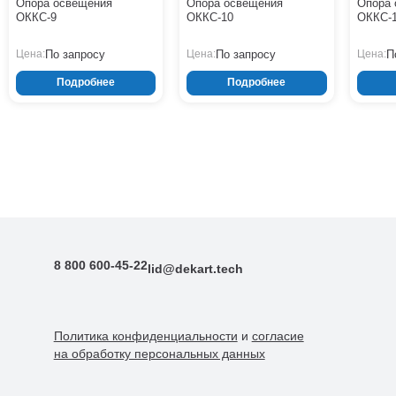
Опора освещения
Опора освещения
Опора 
ОККС-9
ОККС-10
ОККС-
По запросу
По запросу
П
Цена:
Цена:
Цена:
Подробнее
Подробнее
8 800 600-45-22
lid@dekart.tech
Политика конфиденциальности
и
согласие
Согласие
Политикой обработки персональных
на обработку персональных данных
данных.