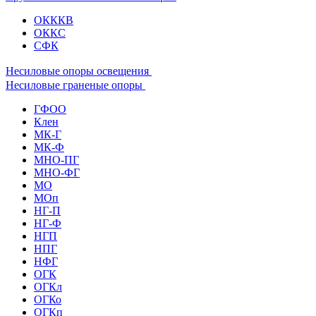
ОКККВ
ОККС
СФК
Несиловые опоры освещения
Несиловые граненые опоры
ГФОО
Клен
МК-Г
МК-Ф
МНО-ПГ
МНО-ФГ
МО
МОп
НГ-П
НГ-Ф
НГП
НПГ
НФГ
ОГК
ОГКл
ОГКо
ОГКп