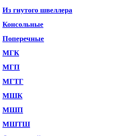
Из гнутого швеллера
Консольные
Поперечные
МГК
МГП
МГТГ
МШК
МШП
МШТШ