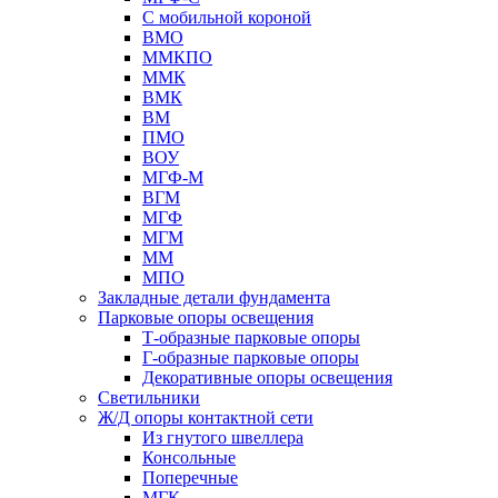
С мобильной короной
ВМО
ММКПО
ММК
ВМК
ВМ
ПМО
ВОУ
МГФ-М
ВГМ
МГФ
МГМ
ММ
МПО
Закладные детали фундамента
Парковые опоры освещения
Т-образные парковые опоры
Г-образные парковые опоры
Декоративные опоры освещения
Светильники
Ж/Д опоры контактной сети
Из гнутого швеллера
Консольные
Поперечные
МГК