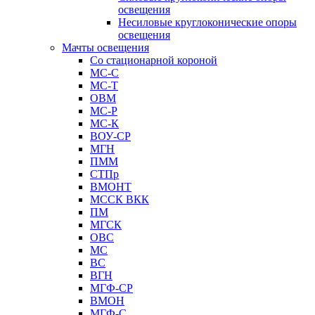
освещения
Несиловые круглоконические опоры
освещения
Мачты освещения
Со стационарной короной
МС-С
МС-Т
ОВМ
МС-Р
МС-К
ВОУ-СР
МГН
ПММ
СТПр
ВМОНТ
МССК ВКК
ПМ
МГСК
ОВС
МС
ВС
ВГН
МГФ-СР
ВМОН
МГФ-С