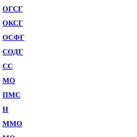
ОГСГ
ОКСГ
ОСФГ
СОДГ
СС
МО
ПМС
Н
ММО