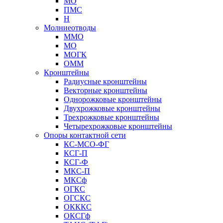
МО
ПМС
Н
Молниеотводы
ММО
МО
МОГК
ОММ
Кронштейны
Радиусные кронштейны
Векторные кронштейны
Однорожковые кронштейны
Двухрожковые кронштейны
Трехрожковые кронштейны
Четырехрожковые кронштейны
Опоры контактной сети
КС-МСО-ФГ
КСГ-П
КСГ-Ф
МКС-П
МКСф
ОГКС
ОГСКС
ОКККС
ОКСГф