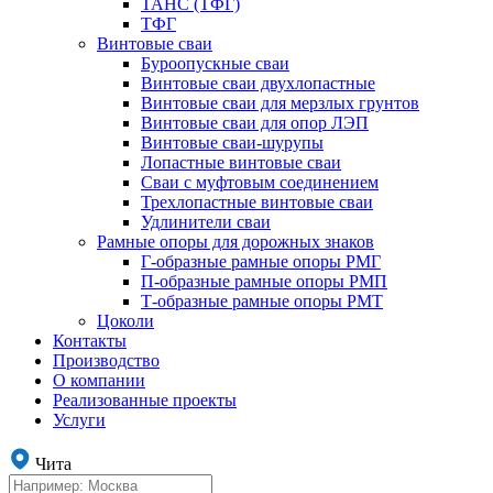
ТАНС (ТФГ)
ТФГ
Винтовые сваи
Буроопускные сваи
Винтовые сваи двухлопастные
Винтовые сваи для мерзлых грунтов
Винтовые сваи для опор ЛЭП
Винтовые сваи-шурупы
Лопастные винтовые сваи
Сваи с муфтовым соединением
Трехлопастные винтовые сваи
Удлинители сваи
Рамные опоры для дорожных знаков
Г-образные рамные опоры РМГ
П-образные рамные опоры РМП
Т-образные рамные опоры РМТ
Цоколи
Контакты
Производство
О компании
Реализованные проекты
Услуги
Чита