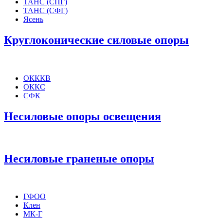
ТАНС (СПГ)
ТАНС (СФГ)
Ясень
Круглоконические силовые опоры
ОКККВ
ОККС
СФК
Несиловые опоры освещения
Несиловые граненые опоры
ГФОО
Клен
МК-Г