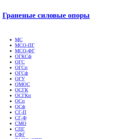
Граненые силовые опоры
МС
МСО-ПГ
МСО-ФГ
ОГКСф
ОГС
ОГСп
ОГСф
ОГУ
ОМОС
ОСГК
ОСГКп
ОСп
ОСф
СГ-П
СГ-Ф
СМО
СПГ
СФГ