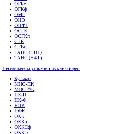
ОГКу
ОГКф
ОМГ
ОНО
ОПФГ
ОСГК
ОСГКп
СТВ
СТВп
ТАНС (НПГ)
ТАНС (НФГ)
Несиловые круглоконические опоры
Бульвар
МНО-ПК
МНО-ФК
НК-П
НК-Ф
НПК
НФК
ОКК
ОККп
ОККСф
ОККф