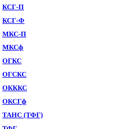
КСГ-П
КСГ-Ф
МКС-П
МКСф
ОГКС
ОГСКС
ОКККС
ОКСГф
ТАНС (ТФГ)
ТФГ