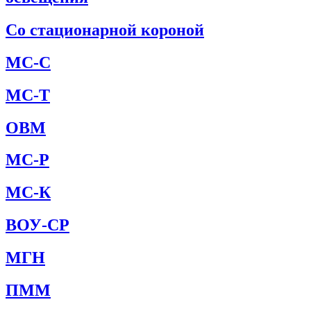
Со стационарной короной
МС-С
МС-Т
ОВМ
МС-Р
МС-К
ВОУ-СР
МГН
ПММ