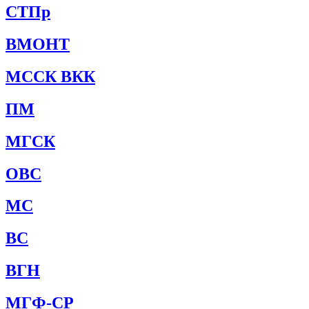
СТПр
ВМОНТ
МССК ВКК
ПМ
МГСК
ОВС
МС
ВС
ВГН
МГФ-СР