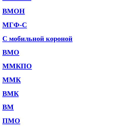
ВМОН
МГФ-С
С мобильной короной
ВМО
ММКПО
ММК
ВМК
ВМ
ПМО