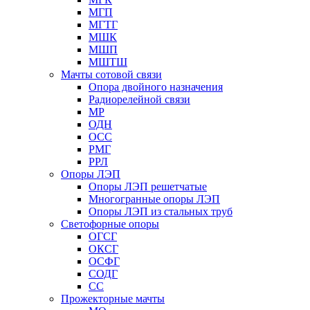
МГП
МГТГ
МШК
МШП
МШТШ
Мачты сотовой связи
Опора двойного назначения
Радиорелейной связи
МР
ОДН
ОСС
РМГ
РРЛ
Опоры ЛЭП
Опоры ЛЭП решетчатые
Многогранные опоры ЛЭП
Опоры ЛЭП из стальных труб
Светофорные опоры
ОГСГ
ОКСГ
ОСФГ
СОДГ
СС
Прожекторные мачты