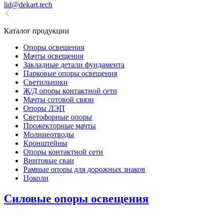
lid@dekart.tech
Каталог продукции
Oпоры oсвeщения
Мачты освещения
Закладные детали фундамента
Парковые опоры освещения
Светильники
Ж/Д опоры контактной сети
Мачты сотовой связи
Опоры ЛЭП
Светофорные опоры
Прожекторные мачты
Молниеотводы
Кронштейны
Опоры контактной сети
Винтовые сваи
Рамные опоры для дорожных знаков
Цоколи
Силовые опоры освещения