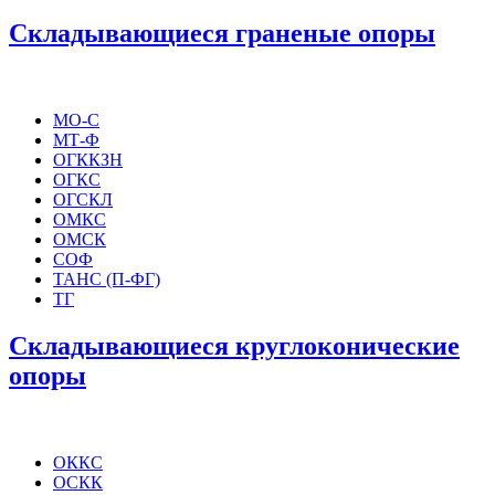
Складывающиеся граненые опоры
МО-С
МТ-Ф
ОГККЗН
ОГКС
ОГСКЛ
ОМКС
ОМСК
СОФ
ТАНС (П-ФГ)
ТГ
Складывающиеся круглоконические
опоры
ОККС
ОСКК