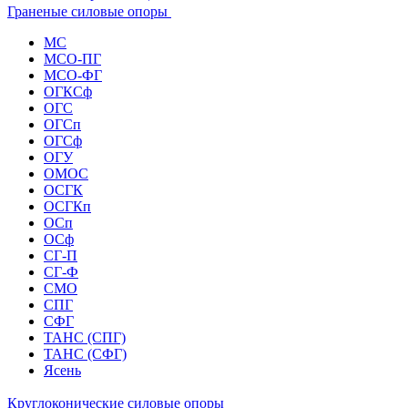
Граненые силовые опоры
МС
МСО-ПГ
МСО-ФГ
ОГКСф
ОГС
ОГСп
ОГСф
ОГУ
ОМОС
ОСГК
ОСГКп
ОСп
ОСф
СГ-П
СГ-Ф
СМО
СПГ
СФГ
ТАНС (СПГ)
ТАНС (СФГ)
Ясень
Круглоконические силовые опоры