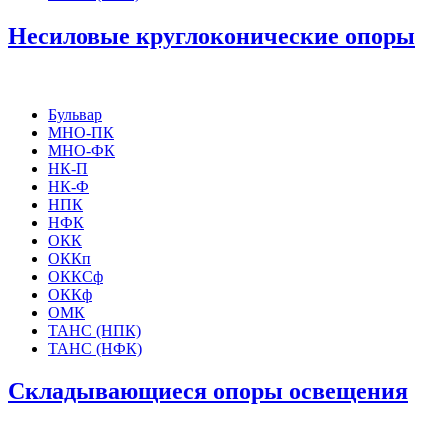
Несиловые круглоконические опоры
Бульвар
МНО-ПК
МНО-ФК
НК-П
НК-Ф
НПК
НФК
ОКК
ОККп
ОККСф
ОККф
ОМК
ТАНС (НПК)
ТАНС (НФК)
Складывающиеся опоры освещения