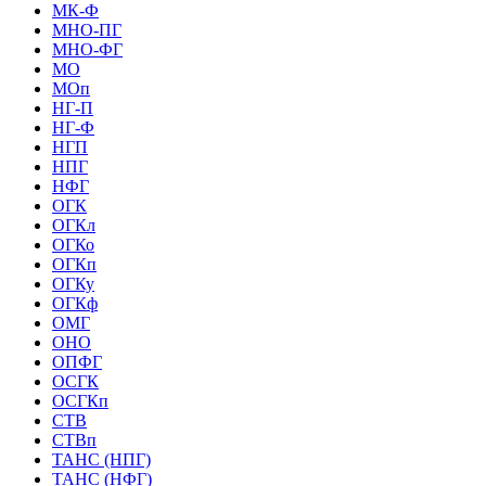
МК-Ф
МНО-ПГ
МНО-ФГ
МО
МОп
НГ-П
НГ-Ф
НГП
НПГ
НФГ
ОГК
ОГКл
ОГКо
ОГКп
ОГКу
ОГКф
ОМГ
ОНО
ОПФГ
ОСГК
ОСГКп
СТВ
СТВп
ТАНС (НПГ)
ТАНС (НФГ)