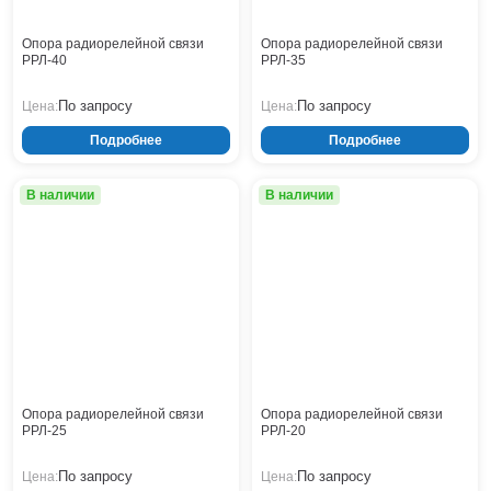
Кронштейны
Воронеж
Опоры контактной сети
Донецк
Опора радиорелейной связи
Опора радиорелейной связи
РРЛ-40
РРЛ-35
Винтовые сваи
Екатеринбург
Рамные опоры для дорожных знаков
Ижевск
По запросу
По запросу
Цена:
Цена:
Цоколи
Иркутск
Подробнее
Подробнее
Казань
Кемерово
В наличии
В наличии
Киров
Краснодар
Красноярск
Курск
Липецк
Луганск
Мариуполь
Москва
Мурманск
Опора радиорелейной связи
Опора радиорелейной связи
РРЛ-25
РРЛ-20
Набережные Челны
Нефтеюганск
По запросу
По запросу
Цена:
Цена:
Нижневартовск