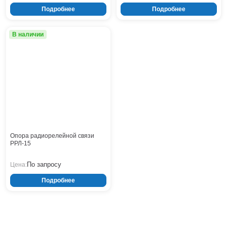
Подробнее
Подробнее
Нижнекамск
Нижний Новгород
Новосибирск
В наличии
Норильск
Омск
Оренбург
Пермь
Петрозаводск
Ростов на Дону
Рязань
Самара
Опора радиорелейной связи
РРЛ-15
Санкт-Петербург
Саранск
По запросу
Цена:
Саратов
Севастополь
Подробнее
Симферополь
Сочи
Сургут