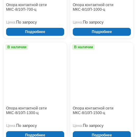
Кронштейны
Воронеж
Опора контактной сети
Опора контактной сети
МКС-8/10П-700-ц
МКС-8/10П-1000-ц
Опоры контактной сети
Донецк
Винтовые сваи
Екатеринбург
По запросу
По запросу
Цена:
Цена:
Рамные опоры для дорожных знаков
Ижевск
Подробнее
Подробнее
Цоколи
Иркутск
Казань
В наличии
В наличии
Кемерово
Киров
Краснодар
Красноярск
Курск
Липецк
Луганск
Мариуполь
Москва
Опора контактной сети
Опора контактной сети
МКС-8/10П-1300-ц
МКС-8/10П-1500-ц
Мурманск
Набережные Челны
По запросу
По запросу
Цена:
Цена:
Нефтеюганск
Подробнее
Подробнее
Нижневартовск