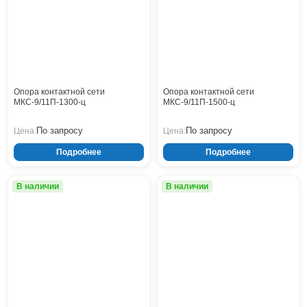
Тверь
Тольятти
Тула
Тюмень
Уфа
Хабаровск
Опора контактной сети
Опора контактной сети
Чебоксары
МКС-9/11П-1300-ц
МКС-9/11П-1500-ц
Челябинск
По запросу
По запросу
Цена:
Цена:
Череповец
Чита
Подробнее
Подробнее
Ярославль
В наличии
В наличии