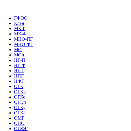
ГФОО
Клен
МК-Г
МК-Ф
МНО-ПГ
МНО-ФГ
МО
МОп
НГ-П
НГ-Ф
НГП
НПГ
НФГ
ОГК
ОГКл
ОГКо
ОГКп
ОГКу
ОГКф
ОМГ
ОНО
ОПФГ