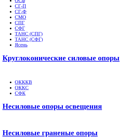
ОСф
СГ-П
СГ-Ф
СМО
СПГ
СФГ
ТАНС (СПГ)
ТАНС (СФГ)
Ясень
Круглоконические силовые опоры
ОКККВ
ОККС
СФК
Несиловые опоры освещения
Несиловые граненые опоры