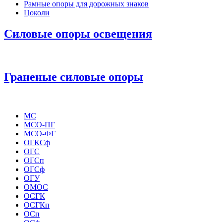
Рамные опоры для дорожных знаков
Цоколи
Силовые опоры освещения
Граненые силовые опоры
МС
МСО-ПГ
МСО-ФГ
ОГКСф
ОГС
ОГСп
ОГСф
ОГУ
ОМОС
ОСГК
ОСГКп
ОСп