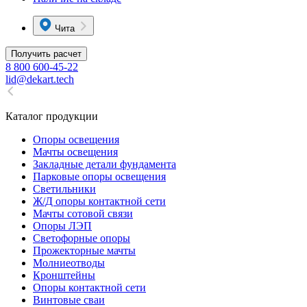
Чита
Получить расчет
8 800 600-45-22
lid@dekart.tech
Каталог продукции
Oпоры oсвeщения
Мачты освещения
Закладные детали фундамента
Парковые опоры освещения
Светильники
Ж/Д опоры контактной сети
Мачты сотовой связи
Опоры ЛЭП
Светофорные опоры
Прожекторные мачты
Молниеотводы
Кронштейны
Опоры контактной сети
Винтовые сваи