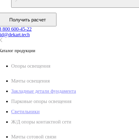
Получить расчет
8 800 600-45-22
lid@dekart.tech
Каталог продукции
Oпоры oсвeщения
Мачты освещения
Закладные детали фундамента
Парковые опоры освещения
Светильники
Ж/Д опоры контактной сети
Мачты сотовой связи