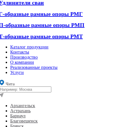
Удлинители сваи
Г-образные рамные опоры РМГ
П-образные рамные опоры РМП
Т-образные рамные опоры РМТ
Каталог продукции
Контакты
Производство
О компании
Реализованные проекты
Услуги
Чита
Архангельск
Астрахань
Барнаул
Благовещенск
Брянск