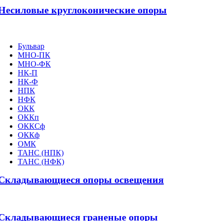
Несиловые круглоконические опоры
Бульвар
МНО-ПК
МНО-ФК
НК-П
НК-Ф
НПК
НФК
ОКК
ОККп
ОККСф
ОККф
ОМК
ТАНС (НПК)
ТАНС (НФК)
Складывающиеся опоры освещения
Складывающиеся граненые опоры