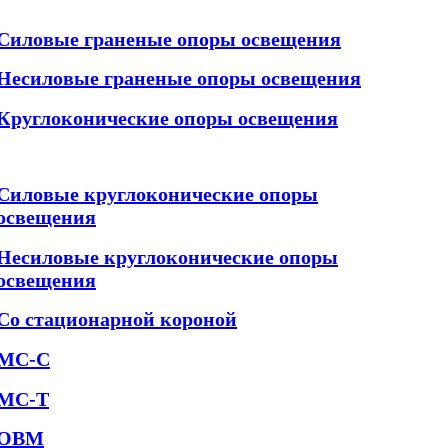
Силовые граненые опоры освещения
Несиловые граненые опоры освещения
Круглоконические опоры освещения
Силовые круглоконические опоры
освещения
Несиловые круглоконические опоры
освещения
Со стационарной короной
МС-С
МС-Т
ОВМ