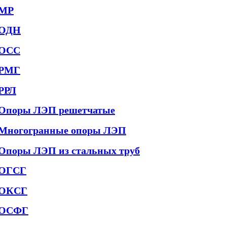
МР
ОДН
ОСС
РМГ
РРЛ
Опоры ЛЭП решетчатые
Многогранные опоры ЛЭП
Опоры ЛЭП из стальных труб
ОГСГ
ОКСГ
ОСФГ