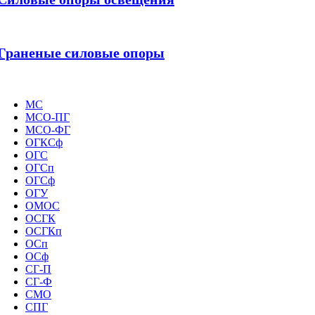
Граненые силовые опоры
МС
МСО-ПГ
МСО-ФГ
ОГКСф
ОГС
ОГСп
ОГСф
ОГУ
ОМОС
ОСГК
ОСГКп
ОСп
ОСф
СГ-П
СГ-Ф
СМО
СПГ