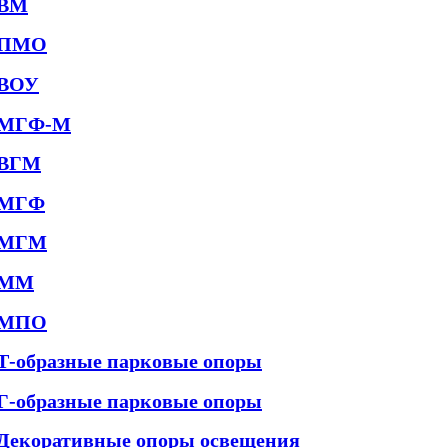
ВМ
ПМО
ВОУ
МГФ-М
ВГМ
МГФ
МГМ
ММ
МПО
Т-образные парковые опоры
Г-образные парковые опоры
Декоративные опоры освещения