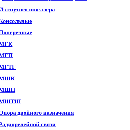
Из гнутого швеллера
Консольные
Поперечные
МГК
МГП
МГТГ
МШК
МШП
МШТШ
Опора двойного назначения
Радиорелейной связи