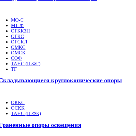
МО-С
МТ-Ф
ОГККЗН
ОГКС
ОГСКЛ
ОМКС
ОМСК
СОФ
ТАНС (П-ФГ)
ТГ
Складывающиеся круглоконические опоры
ОККС
ОСКК
ТАНС (П-ФК)
Граненные опоры освещения