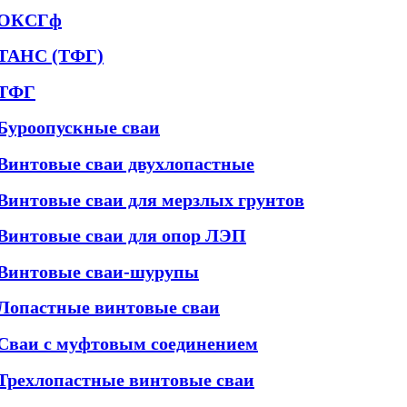
ОКСГф
ТАНС (ТФГ)
ТФГ
Буроопускные сваи
Винтовые сваи двухлопастные
Винтовые сваи для мерзлых грунтов
Винтовые сваи для опор ЛЭП
Винтовые сваи-шурупы
Лопастные винтовые сваи
Сваи с муфтовым соединением
Трехлопастные винтовые сваи