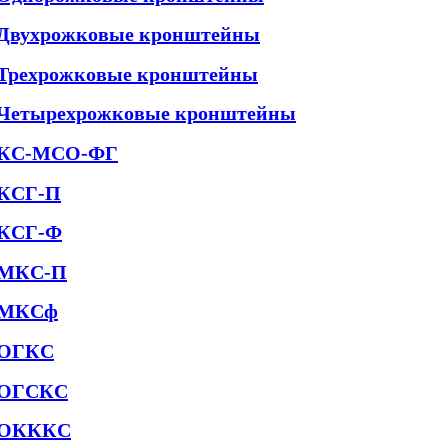
Двухрожковые кронштейны
Трехрожковые кронштейны
Четырехрожковые кронштейны
КС-МСО-ФГ
КСГ-П
КСГ-Ф
МКС-П
МКСф
ОГКС
ОГСКС
ОКККС