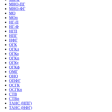
МНО-ПГ
МНО-ФГ
МО
МОп
НГ-П
НГ-Ф
НГП
НПГ
НФГ
ОГК
ОГКл
ОГКо
ОГКп
ОГКу
ОГКф
ОМГ
ОНО
ОПФГ
ОСГК
ОСГКп
СТВ
СТВп
ТАНС (НПГ)
ТАНС (НФГ)