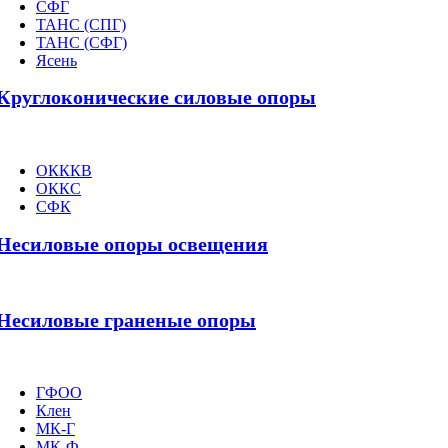
СФГ
ТАНС (СПГ)
ТАНС (СФГ)
Ясень
Круглоконические силовые опоры
ОКККВ
ОККС
СФК
Несиловые опоры освещения
Несиловые граненые опоры
ГФОО
Клен
МК-Г
МК-Ф