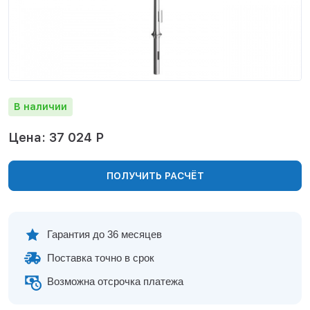
Нижнекамск
Нижний Новгород
Новосибирск
Норильск
Омск
Оренбург
В наличии
Пермь
Петрозаводск
Цена: 37 024 Р
Ростов на Дону
Рязань
ПОЛУЧИТЬ РАСЧЁТ
Самара
Санкт-Петербург
Саранск
Саратов
Гарантия до 36 месяцев
Севастополь
Поставка точно в срок
Симферополь
Сочи
Возможна отсрочка платежа
Сургут