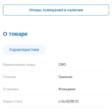
Тверь
Тольятти
Опоры освещения в наличии
Тула
Тюмень
Уфа
Хабаровск
О товаре
Чебоксары
Челябинск
Череповец
Характеристики
Чита
Ярославль
Наименование опоры
СМО
Сечение
Граненая
Установка
Фланцевая
Марка стали
ст3сп5/09Г2С