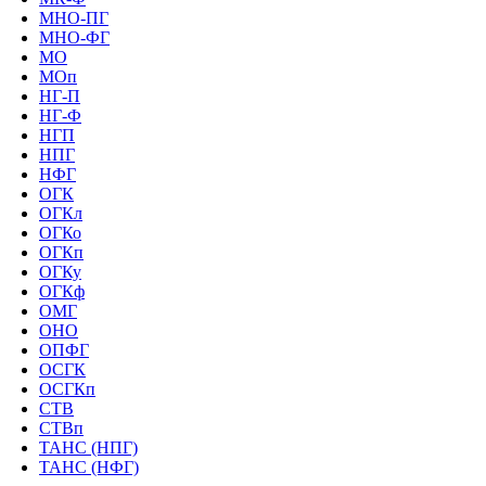
МНО-ПГ
МНО-ФГ
МО
МОп
НГ-П
НГ-Ф
НГП
НПГ
НФГ
ОГК
ОГКл
ОГКо
ОГКп
ОГКу
ОГКф
ОМГ
ОНО
ОПФГ
ОСГК
ОСГКп
СТВ
СТВп
ТАНС (НПГ)
ТАНС (НФГ)