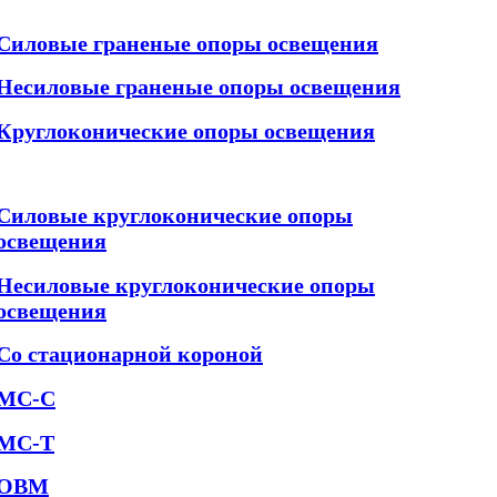
Силовые граненые опоры освещения
Несиловые граненые опоры освещения
Круглоконические опоры освещения
Силовые круглоконические опоры
освещения
Несиловые круглоконические опоры
освещения
Со стационарной короной
МС-С
МС-Т
ОВМ