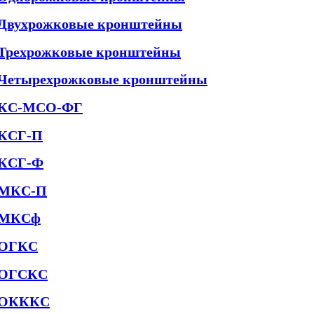
Двухрожковые кронштейны
Трехрожковые кронштейны
Четырехрожковые кронштейны
КС-МСО-ФГ
КСГ-П
КСГ-Ф
МКС-П
МКСф
ОГКС
ОГСКС
ОКККС