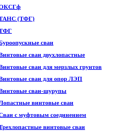
ОКСГф
ТАНС (ТФГ)
ТФГ
Буроопускные сваи
Винтовые сваи двухлопастные
Винтовые сваи для мерзлых грунтов
Винтовые сваи для опор ЛЭП
Винтовые сваи-шурупы
Лопастные винтовые сваи
Сваи с муфтовым соединением
Трехлопастные винтовые сваи