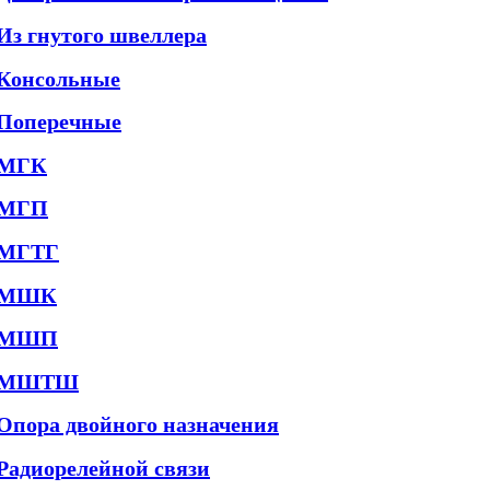
Из гнутого швеллера
Консольные
Поперечные
МГК
МГП
МГТГ
МШК
МШП
МШТШ
Опора двойного назначения
Радиорелейной связи