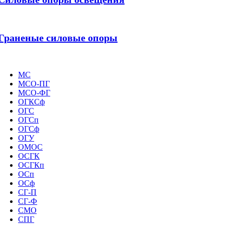
Граненые силовые опоры
МС
МСО-ПГ
МСО-ФГ
ОГКСф
ОГС
ОГСп
ОГСф
ОГУ
ОМОС
ОСГК
ОСГКп
ОСп
ОСф
СГ-П
СГ-Ф
СМО
СПГ