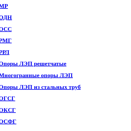
МР
ОДН
ОСС
РМГ
РРЛ
Опоры ЛЭП решетчатые
Многогранные опоры ЛЭП
Опоры ЛЭП из стальных труб
ОГСГ
ОКСГ
ОСФГ