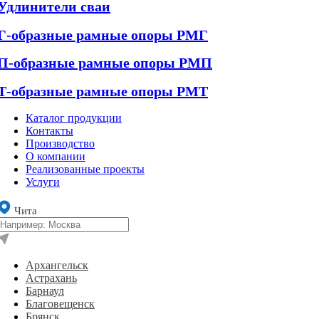
Удлинители сваи
Г-образные рамные опоры РМГ
П-образные рамные опоры РМП
Т-образные рамные опоры РМТ
Каталог продукции
Контакты
Производство
О компании
Реализованные проекты
Услуги
Чита
Архангельск
Астрахань
Барнаул
Благовещенск
Брянск