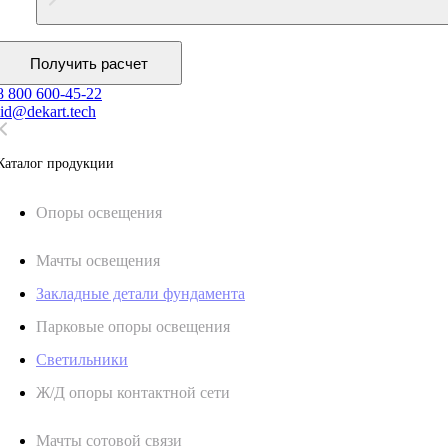
Получить расчет
8 800 600-45-22
lid@dekart.tech
Каталог продукции
Oпоры oсвeщения
Мачты освещения
Закладные детали фундамента
Парковые опоры освещения
Светильники
Ж/Д опоры контактной сети
Мачты сотовой связи