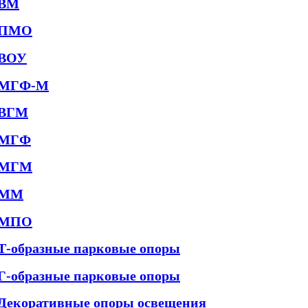
ВМ
ПМО
ВОУ
МГФ-М
ВГМ
МГФ
МГМ
ММ
МПО
Т-образные парковые опоры
Г-образные парковые опоры
Декоративные опоры освещения