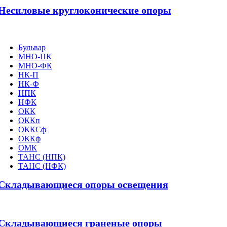
Несиловые круглоконические опоры
Бульвар
МНО-ПК
МНО-ФК
НК-П
НК-Ф
НПК
НФК
ОКК
ОККп
ОККСф
ОККф
ОМК
ТАНС (НПК)
ТАНС (НФК)
Складывающиеся опоры освещения
Складывающиеся граненые опоры