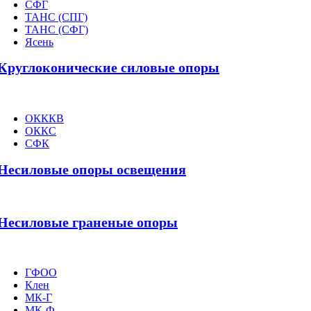
СФГ
ТАНС (СПГ)
ТАНС (СФГ)
Ясень
Круглоконические силовые опоры
ОКККВ
ОККС
СФК
Несиловые опоры освещения
Несиловые граненые опоры
ГФОО
Клен
МК-Г
МК-Ф