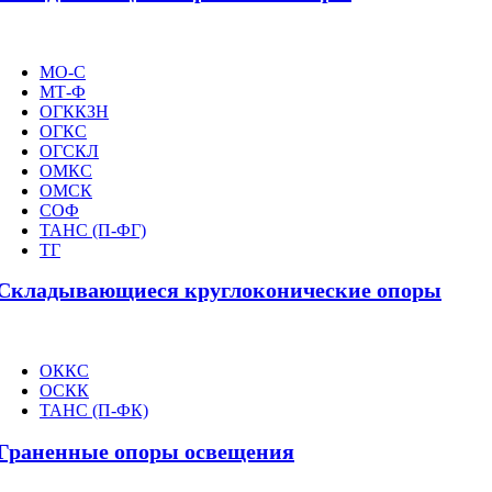
МО-С
МТ-Ф
ОГККЗН
ОГКС
ОГСКЛ
ОМКС
ОМСК
СОФ
ТАНС (П-ФГ)
ТГ
Складывающиеся круглоконические опоры
ОККС
ОСКК
ТАНС (П-ФК)
Граненные опоры освещения