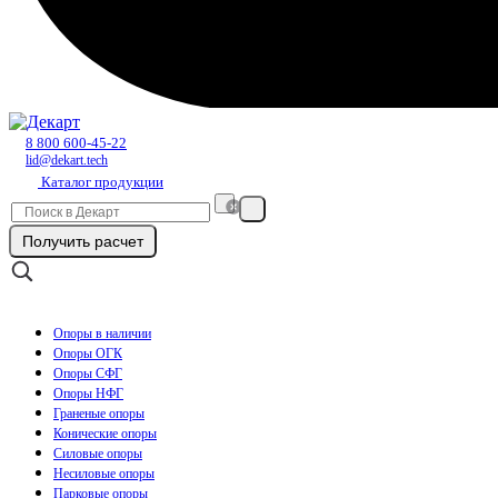
8 800 600-45-22
lid@dekart.tech
Каталог продукции
Получить расчет
Опоры в наличии
Опоры ОГК
Опоры СФГ
Опоры НФГ
Граненые опоры
Конические опоры
Силовые опоры
Несиловые опоры
Парковые опоры