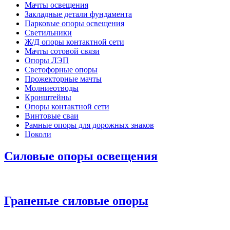
Мачты освещения
Закладные детали фундамента
Парковые опоры освещения
Светильники
Ж/Д опоры контактной сети
Мачты сотовой связи
Опоры ЛЭП
Светофорные опоры
Прожекторные мачты
Молниеотводы
Кронштейны
Опоры контактной сети
Винтовые сваи
Рамные опоры для дорожных знаков
Цоколи
Силовые опоры освещения
Граненые силовые опоры