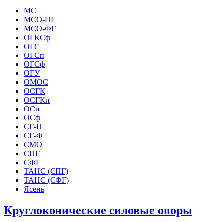
МС
МСО-ПГ
МСО-ФГ
ОГКСф
ОГС
ОГСп
ОГСф
ОГУ
ОМОС
ОСГК
ОСГКп
ОСп
ОСф
СГ-П
СГ-Ф
СМО
СПГ
СФГ
ТАНС (СПГ)
ТАНС (СФГ)
Ясень
Круглоконические силовые опоры