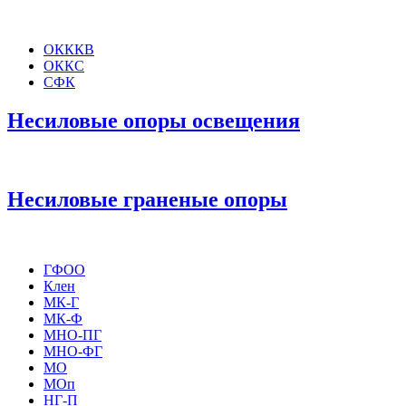
ОКККВ
ОККС
СФК
Несиловые опоры освещения
Несиловые граненые опоры
ГФОО
Клен
МК-Г
МК-Ф
МНО-ПГ
МНО-ФГ
МО
МОп
НГ-П