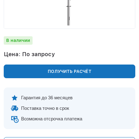
Нижнекамск
Нижний Новгород
Новосибирск
Норильск
Омск
В наличии
Оренбург
Пермь
Цена: По запросу
Петрозаводск
Ростов на Дону
ПОЛУЧИТЬ РАСЧЁТ
Рязань
Самара
Санкт-Петербург
Саранск
Гарантия до 36 месяцев
Саратов
Поставка точно в срок
Севастополь
Симферополь
Возможна отсрочка платежа
Сочи
Сургут