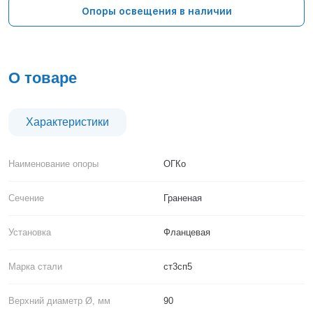
Тверь
Опоры освещения в наличии
Тольятти
Тула
Тюмень
Уфа
О товаре
Хабаровск
Чебоксары
Челябинск
Характеристики
Череповец
Чита
Наименование опоры
ОГКо
Ярославль
Сечение
Граненая
Установка
Фланцевая
Марка стали
ст3сп5
Верхний диаметр Ø, мм
90